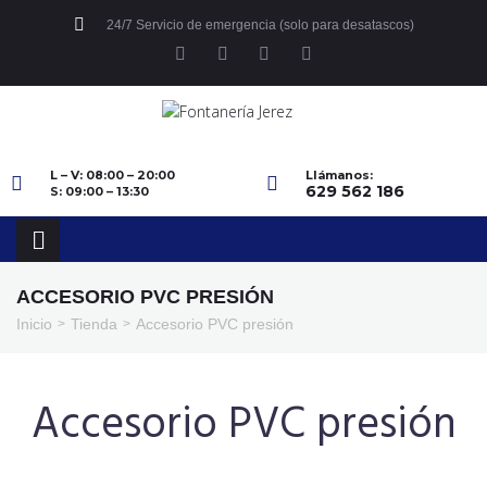
24/7 Servicio de emergencia (solo para desatascos)
L – V: 08:00 – 20:00
Llámanos:
629 562 186
S: 09:00 – 13:30
ACCESORIO PVC PRESIÓN
Inicio
Tienda
Accesorio PVC presión
>
>
Accesorio PVC presión