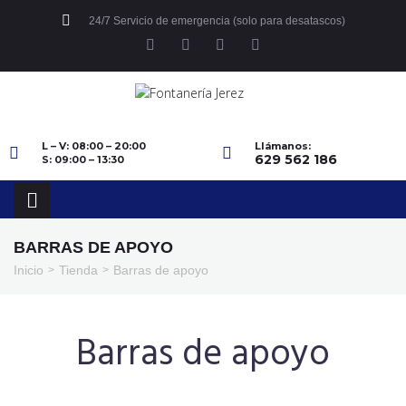
24/7 Servicio de emergencia (solo para desatascos)
L – V: 08:00 – 20:00
Llámanos:
629 562 186
S: 09:00 – 13:30
BARRAS DE APOYO
Inicio
Tienda
Barras de apoyo
>
>
Barras de apoyo