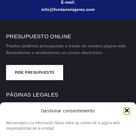
E-mail:
info@fontaneriajerez.com
PRESUPUESTO ONLINE
Puedes pedirnos presupuesto a través de nuestra página web,
llamándonos o enviándonos un correo electrónico.
PIDE PRESUPUESTO
CONTÁCTANOS
PÁGINAS LEGALES
Política de Privacidad
Gestionar consentimiento
Política de Cookies
Bienvenida/o a la información básica sobre las cookies de la página web
Aviso Legal
responsabilidad de la entidad:
Accesibilidad