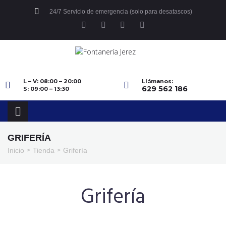
24/7 Servicio de emergencia (solo para desatascos)
L – V: 08:00 – 20:00
Llámanos:
629 562 186
S: 09:00 – 13:30
GRIFERÍA
Inicio
Tienda
Grifería
>
>
Grifería