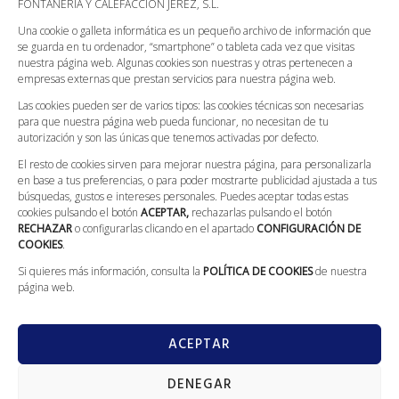
FONTANERIA Y CALEFACCIÓN JEREZ, S.L.
Política de Devoluciones
Una cookie o galleta informática es un pequeño archivo de información que
Política de Envíos
se guarda en tu ordenador, “smartphone” o tableta cada vez que visitas
nuestra página web. Algunas cookies son nuestras y otras pertenecen a
Condiciones Generales
empresas externas que prestan servicios para nuestra página web.
Canal Ético
Las cookies pueden ser de varios tipos: las cookies técnicas son necesarias
Compromiso Con La Protección De Datos
para que nuestra página web pueda funcionar, no necesitan de tu
autorización y son las únicas que tenemos activadas por defecto.
CONTACTO
El resto de cookies sirven para mejorar nuestra página, para personalizarla
en base a tus preferencias, o para poder mostrarte publicidad ajustada a tus
Llámanos: 629 562 186
búsquedas, gustos e intereses personales. Puedes aceptar todas estas
cookies pulsando el botón
ACEPTAR,
rechazarlas pulsando el botón
L-V: 08:00 - 20:00; S: 09:00 - 13:30
RECHAZAR
o configurarlas clicando en el apartado
CONFIGURACIÓN DE
COOKIES
.
Calle Galileo Galilei, 5 (Villarrobledo)
info@fontaneriajerez.com
Si quieres más información, consulta la
POLÍTICA DE COOKIES
de nuestra
página web.
ACEPTAR
DENEGAR
GranVia
Copyright © 2022 todos los derechos reservados. Diseñado por