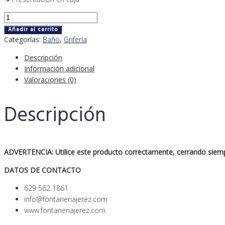
Conjunto
higiénico
Añadir al carrito
de
Categorías:
Baño
,
Grifería
un
Descripción
agua
Información adicional
ducha
Valoraciones (0)
-
bidet
Descripción
abs
cantidad
ADVERTENCIA:
Utilice este producto correctamente, cerrando siemp
DATOS DE CONTACTO
629 562 1861
info@fontaneriajerez.com
www.fontaneriajerez.com