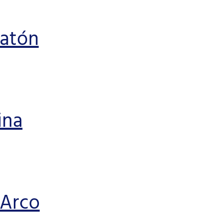
latón
ina
 Arco