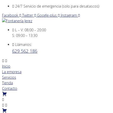
Skip
24/7 Servicio de emergencia (solo para desatascos)
to
Facebook
Twitter
Google-plus
Instagram
content
L – V: 08:00 – 20:00
S: 09:00 – 13:30
Llámanos:
629 562 186
Inicio
La empresa
Servicios
Tienda
Contacto