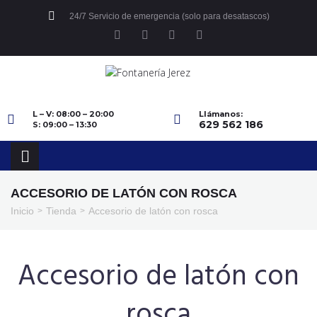
24/7 Servicio de emergencia (solo para desatascos)
L – V: 08:00 – 20:00
Llámanos:
629 562 186
S: 09:00 – 13:30
ACCESORIO DE LATÓN CON ROSCA
Inicio
Tienda
Accesorio de latón con rosca
>
>
Accesorio de latón con
rosca