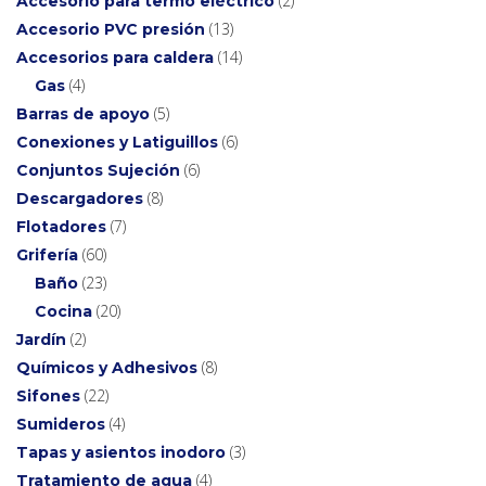
2
Accesorio para termo eléctrico
13
Accesorio PVC presión
14
Accesorios para caldera
4
Gas
5
Barras de apoyo
6
Conexiones y Latiguillos
6
Conjuntos Sujeción
8
Descargadores
7
Flotadores
60
Grifería
23
Baño
20
Cocina
2
Jardín
8
Químicos y Adhesivos
22
Sifones
4
Sumideros
3
Tapas y asientos inodoro
4
Tratamiento de agua