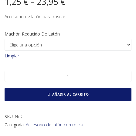
1,25
€
–
23,95
€
Accesorio de latón para roscar
Machón Reducido De Latón
Limpiar
Machón reducido de latón cantidad
AÑADIR AL CARRITO
SKU:
N/D
Categoría:
Accesorio de latón con rosca