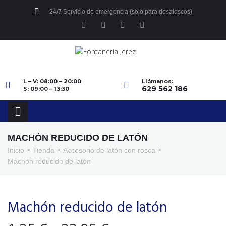
24/7 Servicio de emergencia (solo para desatascos)
L – V: 08:00 – 20:00
Llámanos:
629 562 186
S: 09:00 – 13:30
MACHÓN REDUCIDO DE LATÓN
Inicio
Tienda
Accesorio de latón con rosca
>
>
>
Machón reducido de latón
Machón reducido de latón