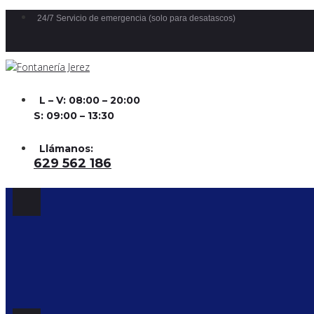
Skip
24/7 Servicio de emergencia (solo para desatascos)
to
content
L – V: 08:00 – 20:00
S: 09:00 – 13:30
Llámanos:
629 562 186