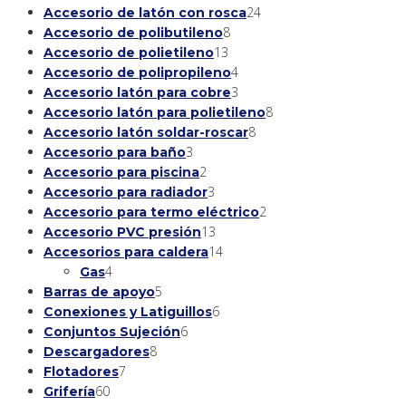
producto
24
24
Accesorio de latón con rosca
8
productos
8
Accesorio de polibutileno
13
productos
13
Accesorio de polietileno
productos
4
4
Accesorio de polipropileno
productos
3
3
Accesorio latón para cobre
productos
8
8
Accesorio latón para polietileno
8
productos
8
Accesorio latón soldar-roscar
3
productos
3
Accesorio para baño
productos
2
2
Accesorio para piscina
productos
3
3
Accesorio para radiador
productos
2
2
Accesorio para termo eléctrico
13
productos
13
Accesorio PVC presión
productos
14
14
Accesorios para caldera
4
productos
4
Gas
productos
5
5
Barras de apoyo
productos
6
6
Conexiones y Latiguillos
6
productos
6
Conjuntos Sujeción
8
productos
8
Descargadores
7
productos
7
Flotadores
60
productos
60
Grifería