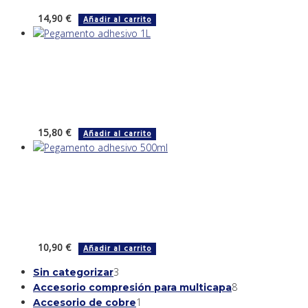
14,90
€
Añadir al carrito
15,80
€
Añadir al carrito
10,90
€
Añadir al carrito
3
3
Sin categorizar
productos
8
8
Accesorio compresión para multicapa
1
productos
1
Accesorio de cobre