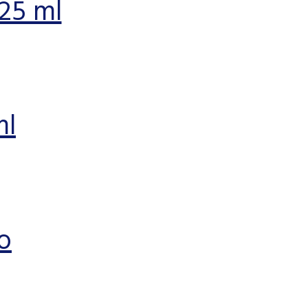
125 ml
ml
o