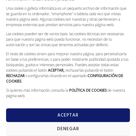
Política de Devoluciones
Una cookie o galleta informática es un pequeño archivo de información que
Política de Envíos
se guarda en tu ordenador, “smartphone” o tableta cada vez que visitas
nuestra página web. Algunas cookies son nuestras y otras pertenecen a
Condiciones Generales
empresas externas que prestan servicios para nuestra página web.
Canal Ético
Las cookies pueden ser de varios tipos: las cookies técnicas son necesarias
Compromiso Con La Protección De Datos
para que nuestra página web pueda funcionar, no necesitan de tu
autorización y son las únicas que tenemos activadas por defecto.
CONTACTO
El resto de cookies sirven para mejorar nuestra página, para personalizarla
en base a tus preferencias, o para poder mostrarte publicidad ajustada a tus
búsquedas, gustos e intereses personales. Puedes aceptar todas estas
Llámanos: 629 562 186
cookies pulsando el botón
ACEPTAR,
rechazarlas pulsando el botón
L-V: 08:00 - 20:00; S: 09:00 - 13:30
RECHAZAR
o configurarlas clicando en el apartado
CONFIGURACIÓN DE
COOKIES
.
Calle Galileo Galilei, 5 (Villarrobledo)
Si quieres más información, consulta la
POLÍTICA DE COOKIES
de nuestra
info@fontaneriajerez.com
página web.
ACEPTAR
DENEGAR
GranVia
Copyright © 2022 todos los derechos reservados. Diseñado por