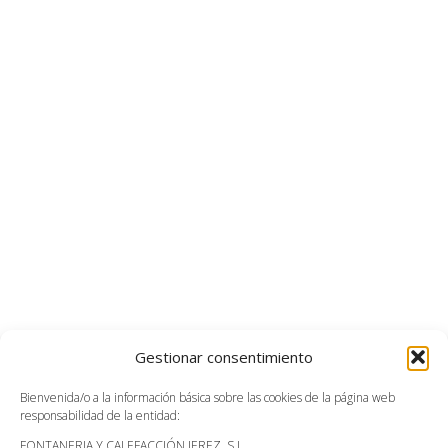
PRESUPUESTO ONLINE
Puedes pedirnos presupuesto a través de nuestra página web,
llamándonos o enviándonos un correo electrónico.
PIDE PRESUPUESTO
CONTÁCTANOS
PÁGINAS LEGALES
Política de Privacidad
Gestionar consentimiento
Política de Cookies
Bienvenida/o a la información básica sobre las cookies de la página web
Aviso Legal
responsabilidad de la entidad:
Accesibilidad
FONTANERIA Y CALEFACCIÓN JEREZ, S.L.