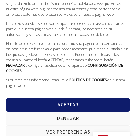
Condiciones Generales
se guarda en tu ordenador, “smartphone” o tableta cada vez que visitas
nuestra página web. Algunas cookies son nuestras y otras pertenecen a
Canal Ético
empresas externas que prestan servicios para nuestra página web.
Compromiso Con La Protección De Datos
Las cookies pueden ser de varios tipos: las cookies técnicas son necesarias
para que nuestra página web pueda funcionar, no necesitan de tu
CONTACTO
autorización y son las únicas que tenemos activadas por defecto.
El resto de cookies sirven para mejorar nuestra página, para personalizarla
Llámanos: 629 562 186
en base a tus preferencias, o para poder mostrarte publicidad ajustada a tus
L-V: 08:00 - 20:00; S: 09:00 - 13:30
búsquedas, gustos e intereses personales. Puedes aceptar todas estas
cookies pulsando el botón
ACEPTAR,
rechazarlas pulsando el botón
Calle Galileo Galilei, 5 (Villarrobledo)
RECHAZAR
o configurarlas clicando en el apartado
CONFIGURACIÓN DE
COOKIES
.
info@fontaneriajerez.com
Si quieres más información, consulta la
POLÍTICA DE COOKIES
de nuestra
página web.
ACEPTAR
DENEGAR
GranVia
Copyright © 2022 todos los derechos reservados. Diseñado por
Marketing
VER PREFERENCIAS