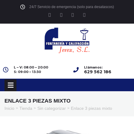
24/7 Servicio de emergencia (solo para desatascos)
L – V: 08:00 – 20:00
Llámanos:
629 562 186
S: 09:00 – 13:30
ENLACE 3 PIEZAS MIXTO
Inicio
Tienda
Sin categorizar
Enlace 3 piezas mixto
>
>
>