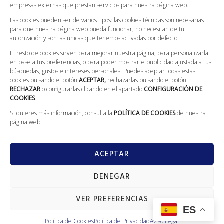
empresas externas que prestan servicios para nuestra página web.
Compromiso Con La Protección De Datos
Las cookies pueden ser de varios tipos: las cookies técnicas son necesarias
para que nuestra página web pueda funcionar, no necesitan de tu
CONTACTO
autorización y son las únicas que tenemos activadas por defecto.
El resto de cookies sirven para mejorar nuestra página, para personalizarla
Llámanos: 629 562 186
en base a tus preferencias, o para poder mostrarte publicidad ajustada a tus
L-V: 08:00 - 20:00; S: 09:00 - 13:30
búsquedas, gustos e intereses personales. Puedes aceptar todas estas
cookies pulsando el botón
ACEPTAR,
rechazarlas pulsando el botón
Calle Galileo Galilei, 5 (Villarrobledo)
RECHAZAR
o configurarlas clicando en el apartado
CONFIGURACIÓN DE
COOKIES
.
info@fontaneriajerez.com
Si quieres más información, consulta la
POLÍTICA DE COOKIES
de nuestra
página web.
ACEPTAR
DENEGAR
GranVia
Copyright © 2022 todos los derechos reservados. Diseñado por
Marketing
VER PREFERENCIAS
ES
Política de Cookies
Política de Privacidad
Aviso Legal