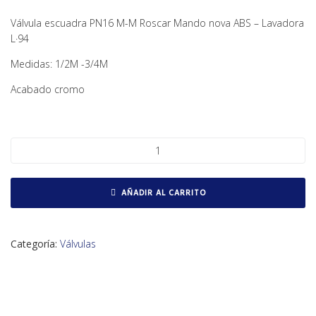
Válvula escuadra PN16 M-M Roscar Mando nova ABS – Lavadora
L·94
Medidas: 1/2M -3/4M
Acabado cromo
Válvula lavadora L-94 Arco cantidad
AÑADIR AL CARRITO
Categoría:
Válvulas