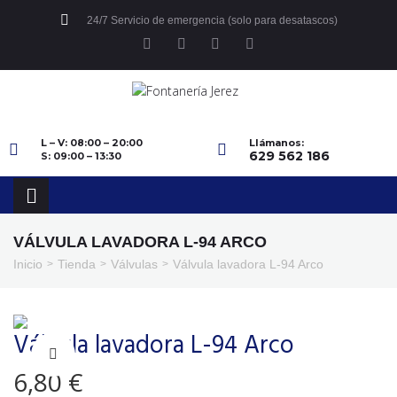
24/7 Servicio de emergencia (solo para desatascos)
L – V: 08:00 – 20:00
Llámanos:
629 562 186
S: 09:00 – 13:30
VÁLVULA LAVADORA L-94 ARCO
Inicio
Tienda
Válvulas
Válvula lavadora L-94 Arco
>
>
>
Válvula lavadora L-94 Arco
6,80
€