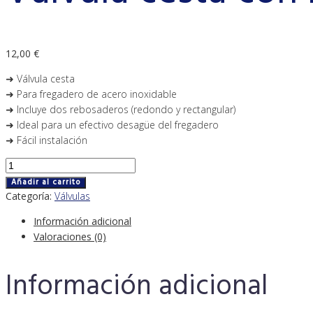
12,00
€
➜ Válvula cesta
➜ Para fregadero de acero inoxidable
➜ Incluye dos rebosaderos (redondo y rectangular)
➜ Ideal para un efectivo desagüe del fregadero
➜ Fácil instalación
Válvula
cesta
Añadir al carrito
con
Categoría:
Válvulas
rebosadero
Información adicional
/dos
Valoraciones (0)
rebosaderos
cantidad
Información adicional