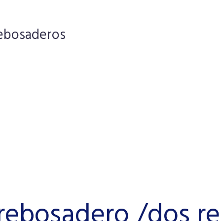
rebosaderos
 rebosadero /dos r