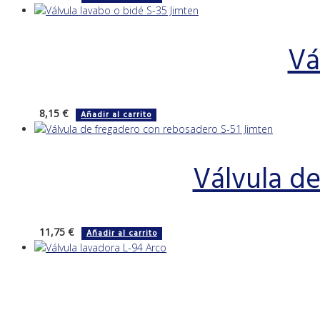
Vá
8,15
€
Añadir al carrito
Válvula d
11,75
€
Añadir al carrito