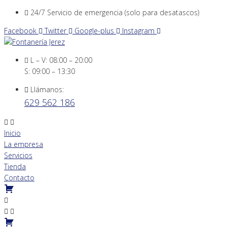
Skip
24/7 Servicio de emergencia (solo para desatascos)
to
Facebook
Twitter
Google-plus
Instagram
content
L – V: 08:00 – 20:00
S: 09:00 – 13:30
Llámanos:
629 562 186
Inicio
La empresa
Servicios
Tienda
Contacto