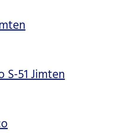
imten
o S-51 Jimten
co