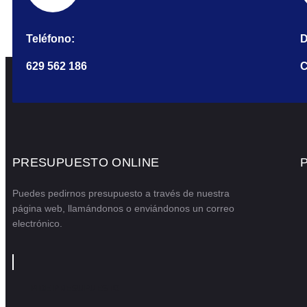
Teléfono:
D
629 562 186
C
PRESUPUESTO ONLINE
Puedes pedirnos presupuesto a través de nuestra
página web, llamándonos o enviándonos un correo
electrónico.
PIDE PRESUPUESTO