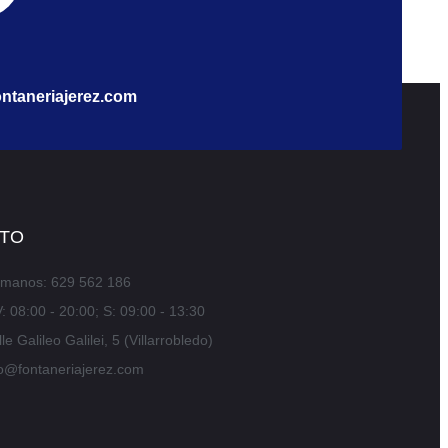
ntaneriajerez.com
TO
ámanos: 629 562 186
: 08:00 - 20:00; S: 09:00 - 13:30
le Galileo Galilei, 5 (Villarrobledo)
fo@fontaneriajerez.com