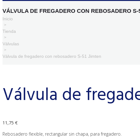
VÁLVULA DE FREGADERO CON REBOSADERO S-5
Inicio
>
Tienda
>
Válvulas
>
Válvula de fregadero con rebosadero S-51 Jimten
Válvula de fregad
11,75
€
Rebosadero flexible, rectangular sin chapa, para fregadero.