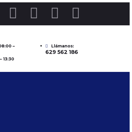
 08:00 –
Llámanos:
629 562 186
– 13:30