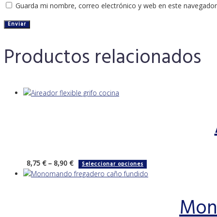
Guarda mi nombre, correo electrónico y web en este navegador
Productos relacionados
Este
8,75
€
–
8,90
€
Seleccionar opciones
producto
tiene
múltiples
Mon
variantes.
Las