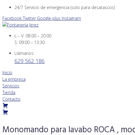
Skip
24/7 Servicio de emergencia (solo para desatascos)
to
Facebook
Twitter
Google-plus
Instagram
content
L – V: 08:00 – 20:00
S: 09:00 – 13:30
Llámanos:
629 562 186
Inicio
La empresa
Servicios
Tienda
Contacto
Monomando para lavabo ROCA , mod