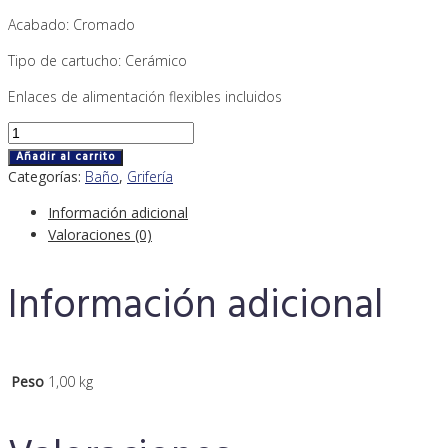
Acabado: Cromado
Tipo de cartucho: Cerámico
Enlaces de alimentación flexibles incluidos
Monomando
para
Añadir al carrito
lavabo
Categorías:
Baño
,
Grifería
ROCA
Información adicional
,
Valoraciones (0)
modelo
L20
Información adicional
cantidad
Peso
1,00 kg