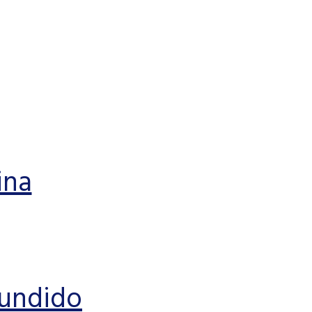
ina
undido