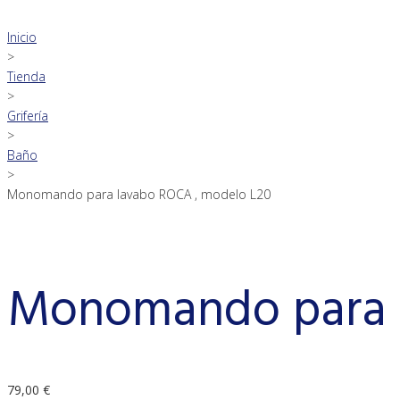
Inicio
>
Tienda
>
Grifería
>
Baño
>
Monomando para lavabo ROCA , modelo L20
Monomando para l
79,00
€