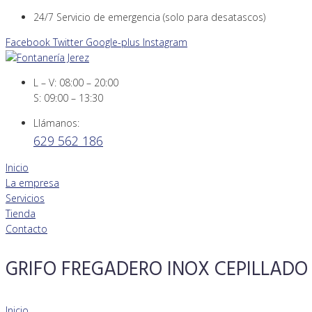
Skip
24/7 Servicio de emergencia (solo para desatascos)
to
Facebook
Twitter
Google-plus
Instagram
content
L – V: 08:00 – 20:00
S: 09:00 – 13:30
Llámanos:
629 562 186
Inicio
La empresa
Servicios
Tienda
Contacto
GRIFO FREGADERO INOX CEPILLADO
Inicio