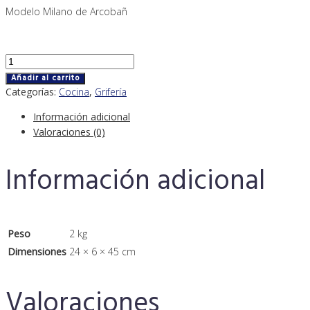
Modelo Milano de Arcobañ
GRIFO
FREGADERO
Añadir al carrito
INOX
Categorías:
Cocina
,
Grifería
CEPILLADO
Información adicional
cantidad
Valoraciones (0)
Información adicional
Peso
2 kg
Dimensiones
24 × 6 × 45 cm
Valoraciones