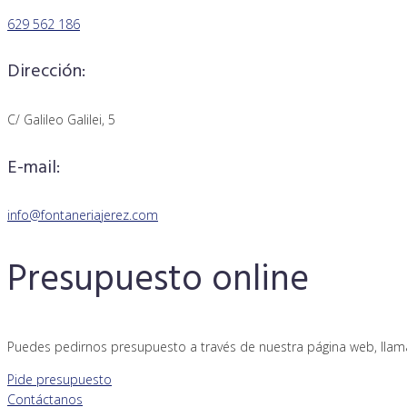
página
629 562 186
de
producto
Dirección:
C/ Galileo Galilei, 5
E-mail:
info@fontaneriajerez.com
Presupuesto online
Puedes pedirnos presupuesto a través de nuestra página web, llam
Pide presupuesto
Contáctanos