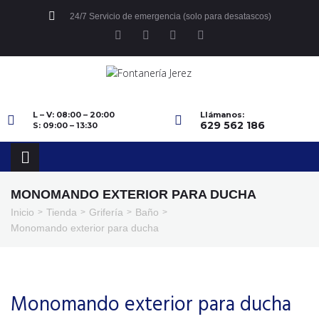
24/7 Servicio de emergencia (solo para desatascos)
L – V: 08:00 – 20:00
Llámanos:
629 562 186
S: 09:00 – 13:30
MONOMANDO EXTERIOR PARA DUCHA
Inicio
Tienda
Grifería
Baño
>
>
>
>
Monomando exterior para ducha
Monomando exterior para ducha