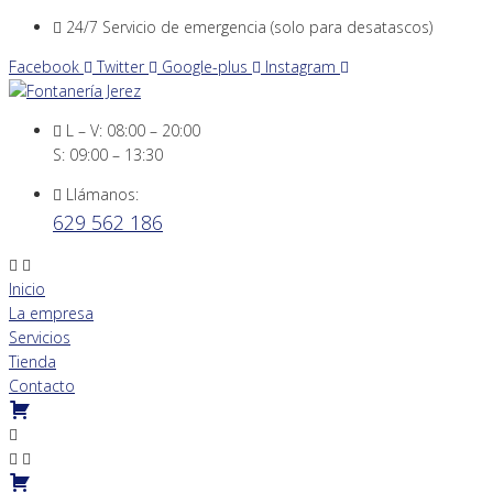
Skip
24/7 Servicio de emergencia (solo para desatascos)
to
Facebook
Twitter
Google-plus
Instagram
content
L – V: 08:00 – 20:00
S: 09:00 – 13:30
Llámanos:
629 562 186
Inicio
La empresa
Servicios
Tienda
Contacto