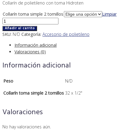
Collarín de polietileno con toma Hidroten
Collarín toma simple 2 tornillos
Limpiar
Collarín
toma
Añadir al carrito
simple
SKU:
N/D
Categoría:
Accesorio de polietileno
dos
Información adicional
tornillos
Valoraciones (0)
cantidad
Información adicional
Peso
N/D
Collarín toma simple 2 tornillos
32 x 1/2"
Valoraciones
No hay valoraciones aún.