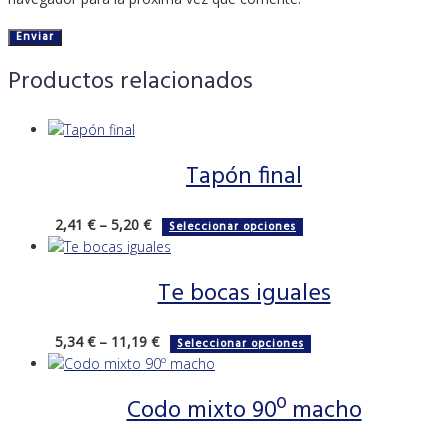
Productos relacionados
Tapón final
Este
2,41
€
–
5,20
€
Seleccionar opciones
producto
tiene
Te bocas iguales
múltiples
variantes.
Las
Este
5,34
€
–
11,19
€
Seleccionar opciones
opciones
producto
se
tiene
pueden
Codo mixto 90º macho
múltiples
elegir
variantes.
en