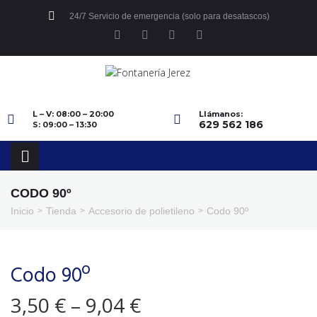
24/7 Servicio de emergencia (solo para desatascos)
L – V: 08:00 – 20:00
Llámanos:
629 562 186
S: 09:00 – 13:30
CODO 90º
Inicio
Tienda
Accesorio de polietileno
Codo 90º
>
>
>
Codo 90º
3,50
€
–
9,04
€