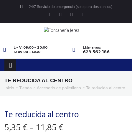
24/7 Servicio de emergencia (solo para desatascos)
L – V: 08:00 – 20:00
Llámanos:
629 562 186
S: 09:00 – 13:30
TE REDUCIDA AL CENTRO
Inicio
Tienda
Accesorio de polietileno
Te reducida al centro
>
>
>
Te reducida al centro
5,35
€
–
11,85
€