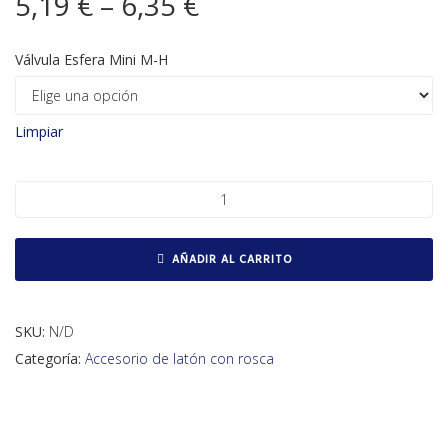
5,19
€
–
6,35
€
Válvula Esfera Mini M-H
Limpiar
Válvula esfera mini M-H cantidad
AÑADIR AL CARRITO
SKU:
N/D
Categoría:
Accesorio de latón con rosca