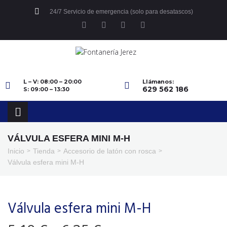
24/7 Servicio de emergencia (solo para desatascos)
L – V: 08:00 – 20:00
Llámanos:
629 562 186
S: 09:00 – 13:30
VÁLVULA ESFERA MINI M-H
Inicio
Tienda
Accesorio de latón con rosca
>
>
>
Válvula esfera mini M-H
Válvula esfera mini M-H