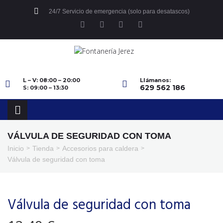
24/7 Servicio de emergencia (solo para desatascos)
L – V: 08:00 – 20:00
Llámanos:
629 562 186
S: 09:00 – 13:30
VÁLVULA DE SEGURIDAD CON TOMA
Inicio
Tienda
Accesorios para caldera
>
>
>
Válvula de seguridad con toma
Válvula de seguridad con toma