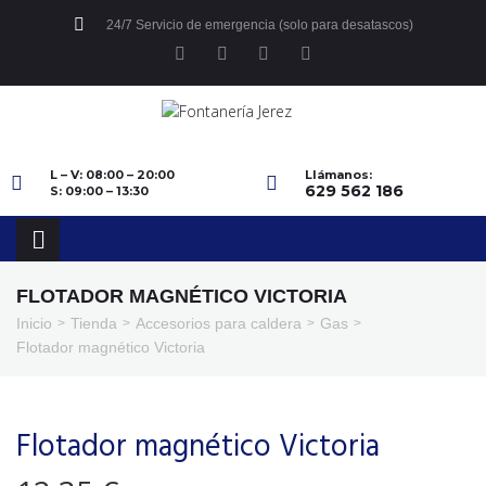
24/7 Servicio de emergencia (solo para desatascos)
L – V: 08:00 – 20:00
Llámanos:
629 562 186
S: 09:00 – 13:30
FLOTADOR MAGNÉTICO VICTORIA
Inicio
Tienda
Accesorios para caldera
Gas
>
>
>
>
Flotador magnético Victoria
Flotador magnético Victoria