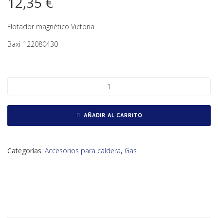
12,35
€
Flotador magnético Victoria
Baxi-122080430
Flotador magnético Victoria cantidad
AÑADIR AL CARRITO
Categorías:
Accesorios para caldera
,
Gas