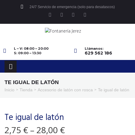
24/7 Servicio de emergencia (solo para desatascos)
L – V: 08:00 – 20:00
Llámanos:
629 562 186
S: 09:00 – 13:30
TE IGUAL DE LATÓN
Inicio
Tienda
Accesorio de latón con rosca
Te igual de latón
>
>
>
Te igual de latón
2,75
€
–
28,00
€