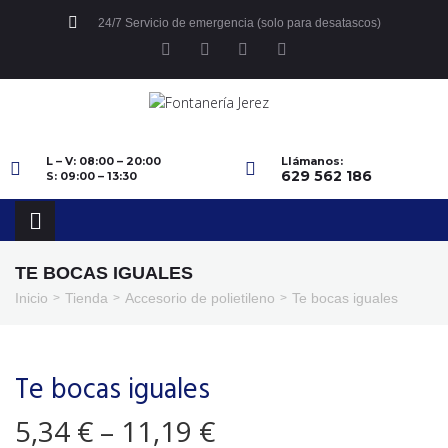
24/7 Servicio de emergencia (solo para desatascos)
L – V: 08:00 – 20:00
Llámanos:
629 562 186
S: 09:00 – 13:30
TE BOCAS IGUALES
Inicio
Tienda
Accesorio de polietileno
Te bocas iguales
>
>
>
Te bocas iguales
5,34
€
–
11,19
€