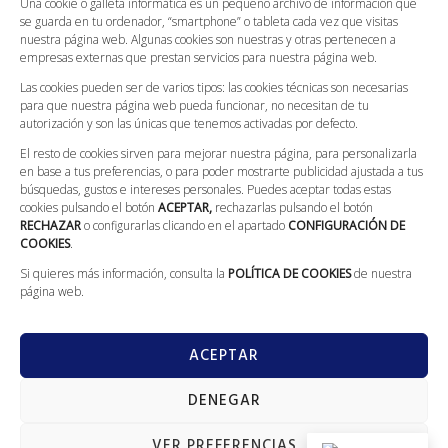
Una cookie o galleta informática es un pequeño archivo de información que
Política de Envíos
se guarda en tu ordenador, “smartphone” o tableta cada vez que visitas
nuestra página web. Algunas cookies son nuestras y otras pertenecen a
Condiciones Generales
empresas externas que prestan servicios para nuestra página web.
Canal Ético
Las cookies pueden ser de varios tipos: las cookies técnicas son necesarias
Compromiso Con La Protección De Datos
para que nuestra página web pueda funcionar, no necesitan de tu
autorización y son las únicas que tenemos activadas por defecto.
CONTACTO
El resto de cookies sirven para mejorar nuestra página, para personalizarla
en base a tus preferencias, o para poder mostrarte publicidad ajustada a tus
búsquedas, gustos e intereses personales. Puedes aceptar todas estas
Llámanos: 629 562 186
cookies pulsando el botón
ACEPTAR,
rechazarlas pulsando el botón
L-V: 08:00 - 20:00; S: 09:00 - 13:30
RECHAZAR
o configurarlas clicando en el apartado
CONFIGURACIÓN DE
COOKIES
.
Calle Galileo Galilei, 5 (Villarrobledo)
Si quieres más información, consulta la
POLÍTICA DE COOKIES
de nuestra
info@fontaneriajerez.com
página web.
ACEPTAR
DENEGAR
GranVia
Copyright © 2022 todos los derechos reservados. Diseñado por
Marketing
VER PREFERENCIAS