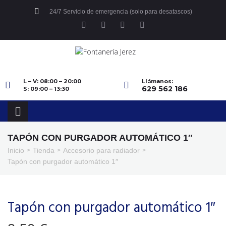
24/7 Servicio de emergencia (solo para desatascos)
L – V: 08:00 – 20:00
Llámanos:
629 562 186
S: 09:00 – 13:30
TAPÓN CON PURGADOR AUTOMÁTICO 1″
Inicio
Tienda
Accesorio para radiador
>
>
>
Tapón con purgador automático 1″
Tapón con purgador automático 1″