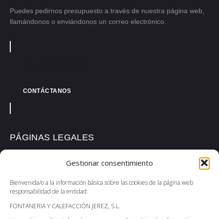
Puedes pedirnos presupuesto a través de nuestra página web,
llamándonos o enviándonos un correo electrónico.
PIDE PRESUPUESTO
CONTÁCTANOS
PÁGINAS LEGALES
Política de Privacidad
Gestionar consentimiento
Política de Cookies
Bienvenida/o a la información básica sobre las cookies de la página web
Aviso Legal
responsabilidad de la entidad:
Accesibilidad
FONTANERIA Y CALEFACCIÓN JEREZ, S.L.
Política de Devoluciones