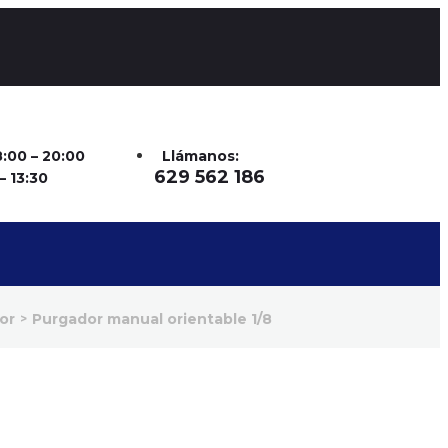
8:00 – 20:00
Llámanos:
629 562 186
– 13:30
or
Purgador manual orientable 1/8
>