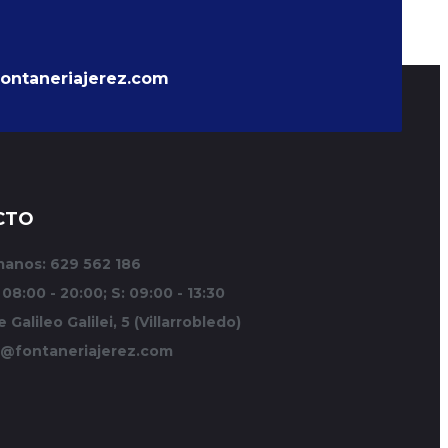
ontaneriajerez.com
CTO
manos: 629 562 186
 08:00 - 20:00; S: 09:00 - 13:30
e Galileo Galilei, 5 (Villarrobledo)
o@fontaneriajerez.com