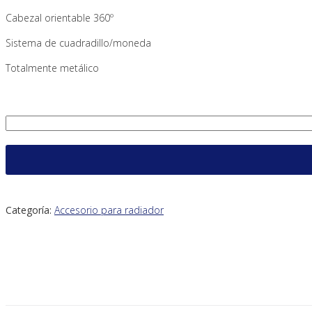
Cabezal orientable 360º
Sistema de cuadradillo/moneda
Totalmente metálico
Purgador manual orientable 1/8 cantidad
Categoría:
Accesorio para radiador