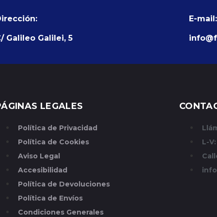
irección:
E-mail:
/ Galileo Galilei, 5
info@f
PÁGINAS LEGALES
CONTA
Política de Privacidad
Llá
Política de Cookies
L-V:
Aviso Legal
Call
Accesibilidad
inf
Política de Devoluciones
Política de Envíos
Condiciones Generales