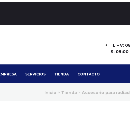
L – V: 0
S: 09:00 
EMPRESA
SERVICIOS
TIENDA
CONTACTO
Inicio
Tienda
Accesorio para radiad
>
>