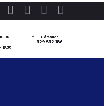
 08:00 –
Llámanos:
629 562 186
– 13:30