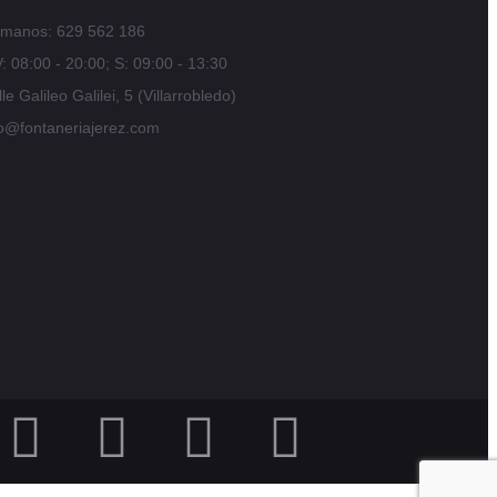
ámanos: 629 562 186
: 08:00 - 20:00; S: 09:00 - 13:30
le Galileo Galilei, 5 (Villarrobledo)
fo@fontaneriajerez.com