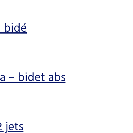
 bidé
a – bidet abs
 jets