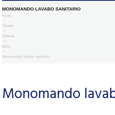
MONOMANDO LAVABO SANITARIO
Inicio
>
Tienda
>
Grifería
>
Baño
>
Monomando lavabo sanitario
Monomando lavabo