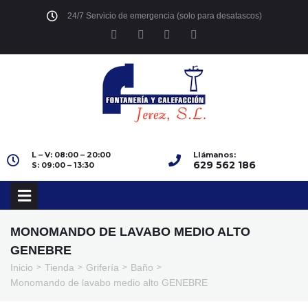
24/7 Servicio de emergencia (solo para desatascos)
L – V: 08:00 – 20:00
Llámanos:
629 562 186
S: 09:00 – 13:30
MONOMANDO DE LAVABO MEDIO ALTO
GENEBRE
Inicio
Tienda
Grifería
Baño
>
>
>
>
Monomando de lavabo medio alto GENEBRE