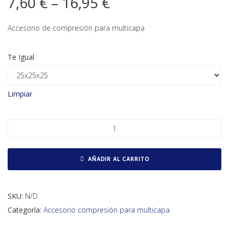
7,60
€
–
16,95
€
Accesorio de compresión para multicapa
Te Igual
Limpiar
Te multicapa de compresión cantidad
AÑADIR AL CARRITO
SKU:
N/D
Categoría:
Accesorio compresión para multicapa