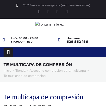
24/7 Servicio de emergencia (solo para desatascos)
L – V: 08:00 – 20:00
Llámanos:
629 562 186
S: 09:00 – 13:30
TE MULTICAPA DE COMPRESIÓN
Inicio
Tienda
Accesorio compresión para multicapa
>
>
>
Te multicapa de compresión
Te multicapa de compresión