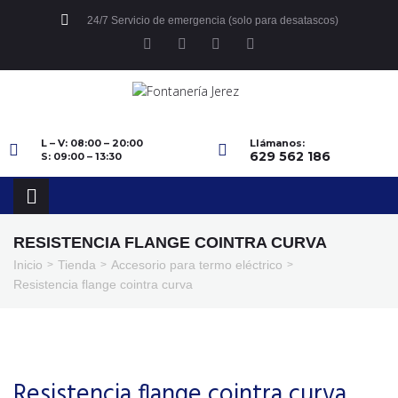
24/7 Servicio de emergencia (solo para desatascos)
L – V: 08:00 – 20:00
Llámanos:
629 562 186
S: 09:00 – 13:30
RESISTENCIA FLANGE COINTRA CURVA
Inicio
Tienda
Accesorio para termo eléctrico
>
>
>
Resistencia flange cointra curva
Resistencia flange cointra curva