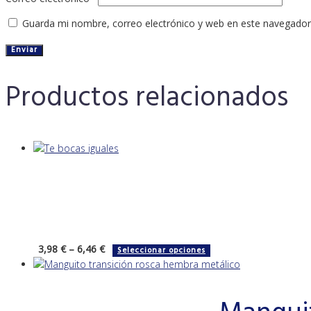
Guarda mi nombre, correo electrónico y web en este navegador
Productos relacionados
Este
3,98
€
–
6,46
€
Seleccionar opciones
producto
tiene
múltiples
variantes.