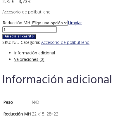
2,75
€
–
3,70
€
Accesorio de polibutileno
Reducción MH
Limpiar
Reducción
MH
Añadir al carrito
cantidad
SKU:
N/D
Categoría:
Accesorio de polibutileno
Información adicional
Valoraciones (0)
Información adicional
Peso
N/D
Reducción MH
22 x15, 28×22