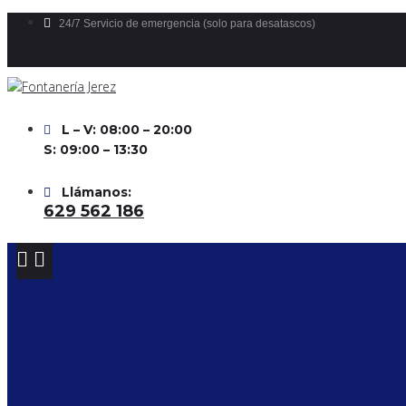
Skip
24/7 Servicio de emergencia (solo para desatascos)
to
content
L – V: 08:00 – 20:00
S: 09:00 – 13:30
Llámanos:
629 562 186