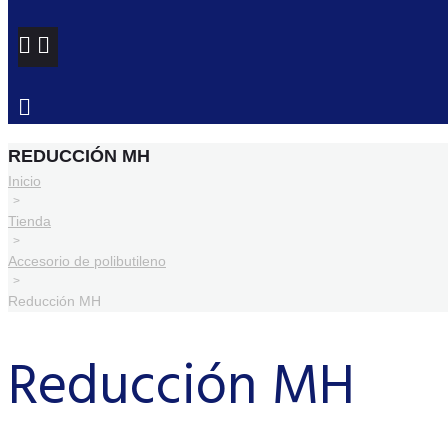
REDUCCIÓN MH
Inicio
>
Tienda
>
Accesorio de polibutileno
>
Reducción MH
Reducción MH