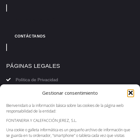
PIDE PRESUPUESTO
CONTÁCTANOS
PÁGINAS LEGALES
Política de Privacidad
Política de Cookies
Gestionar consentimiento
Aviso Legal
Bienvenida/o a la información básica sobre las cookies de la página web
Accesibilidad
responsabilidad de la entidad:
Política de Devoluciones
FONTANERIA Y CALEFACCIÓN JEREZ, S.L.
Política de Envíos
Una cookie o galleta informática es un pequeño archivo de información que
Condiciones Generales
se guarda en tu ordenador, “smartphone” o tableta cada vez que visitas