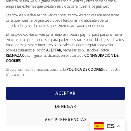
Canal Ético
nuestra página web. Algunas cookies son nuestras y otras pertenecen a
empresas externas que prestan servicios para nuestra página web.
Compromiso Con La Protección De Datos
Las cookies pueden ser de varios tipos: las cookies técnicas son necesarias
para que nuestra página web pueda funcionar, no necesitan de tu
CONTACTO
autorización y son las únicas que tenemos activadas por defecto.
El resto de cookies sirven para mejorar nuestra página, para personalizarla
Llámanos: 629 562 186
en base a tus preferencias, o para poder mostrarte publicidad ajustada a tus
L-V: 08:00 - 20:00; S: 09:00 - 13:30
búsquedas, gustos e intereses personales. Puedes aceptar todas estas
cookies pulsando el botón
ACEPTAR,
rechazarlas pulsando el botón
Calle Galileo Galilei, 5 (Villarrobledo)
RECHAZAR
o configurarlas clicando en el apartado
CONFIGURACIÓN DE
info@fontaneriajerez.com
COOKIES
.
Si quieres más información, consulta la
POLÍTICA DE COOKIES
de nuestra
página web.
ACEPTAR
DENEGAR
GranVia
Copyright © 2022 todos los derechos reservados. Diseñado por
Marketing
VER PREFERENCIAS
ES