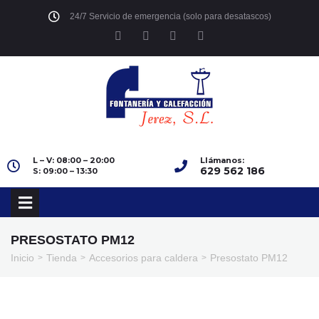
24/7 Servicio de emergencia (solo para desatascos)
L – V: 08:00 – 20:00
Llámanos:
629 562 186
S: 09:00 – 13:30
PRESOSTATO PM12
Inicio
Tienda
Accesorios para caldera
Presostato PM12
>
>
>