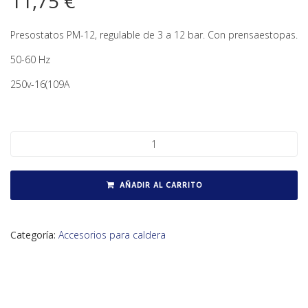
11,75
€
Presostatos PM-12, regulable de 3 a 12 bar. Con prensaestopas.
50-60 Hz
250v-16(109A
Presostato PM12 cantidad
AÑADIR AL CARRITO
Categoría:
Accesorios para caldera