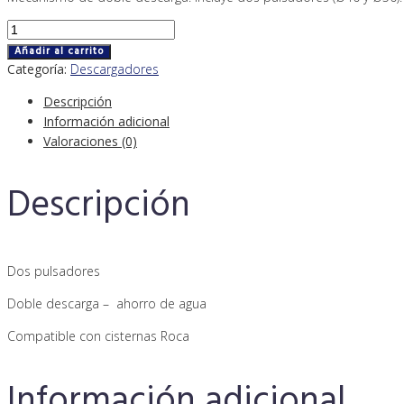
Mecanismo
universal
Añadir al carrito
Roca
Categoría:
Descargadores
doble
Descripción
descarga
Información adicional
cantidad
Valoraciones (0)
Descripción
Dos pulsadores
Doble descarga – ahorro de agua
Compatible con cisternas Roca
Información adicional