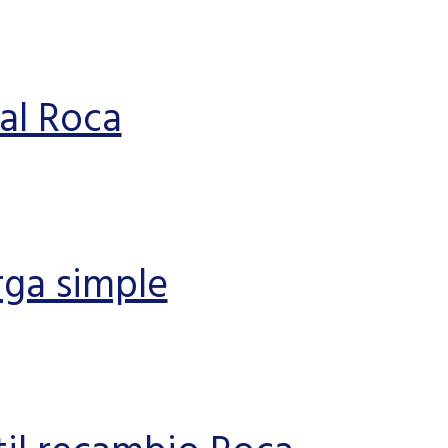
nal Roca
rga simple