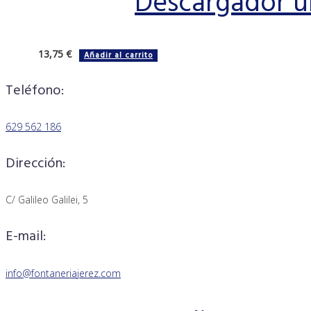
Descargador un
13,75
€
Añadir al carrito
Teléfono:
629 562 186
Dirección:
C/ Galileo Galilei, 5
E-mail:
info@fontaneriajerez.com