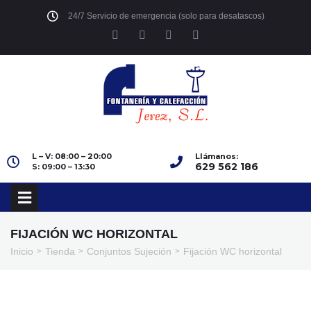
24/7 Servicio de emergencia (solo para desatascos)
L – V: 08:00 – 20:00
Llámanos:
629 562 186
S: 09:00 – 13:30
FIJACIÓN WC HORIZONTAL
Inicio
Tienda
Conjuntos Sujeción
Fijación WC horizontal
>
>
>