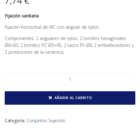
7,74
€
Fijación sanitaria
Fijación horizontal de WC con angular de nylon
Componentes: 2 angulares de nylon, 2 tornillos hexagonales
Ø6×60, 2 tornillos PZ Ø5×45, 2 tacos FX Ø8, 2 embellecedores y
2 protectores de la cerámica.
Fijación WC horizontal cantidad
AÑADIR AL CARRITO
Categoría:
Conjuntos Sujeción