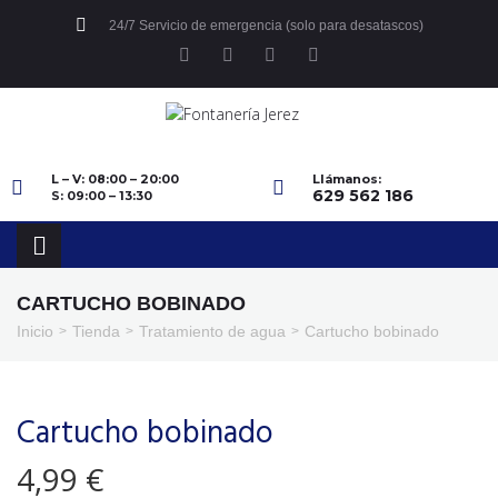
24/7 Servicio de emergencia (solo para desatascos)
L – V: 08:00 – 20:00
Llámanos:
629 562 186
S: 09:00 – 13:30
CARTUCHO BOBINADO
Inicio
Tienda
Tratamiento de agua
Cartucho bobinado
>
>
>
Cartucho bobinado
4,99
€