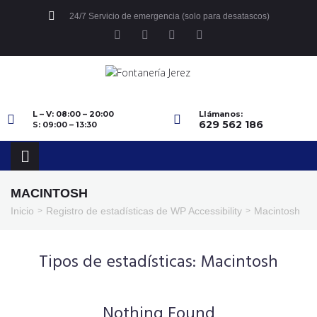
24/7 Servicio de emergencia (solo para desatascos)
L – V: 08:00 – 20:00
Llámanos:
629 562 186
S: 09:00 – 13:30
MACINTOSH
Inicio
Registro de estadísticas de WP Accessibility
Macintosh
>
>
Tipos de estadísticas:
Macintosh
Nothing Found